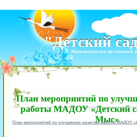
"Детский са
"Детский са
Муниципальное автономное 
План мероприятий по улучш
работы МАДОУ «Детский са
Мыс»
План мероприятий по улучшению качества работы МАДОУ «Д