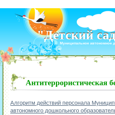
"Детский са
"Детский са
Муниципальное автономное 
Антитеррористическая б
Алгоритм действий персонала Муницип
автономного дошкольного образовател