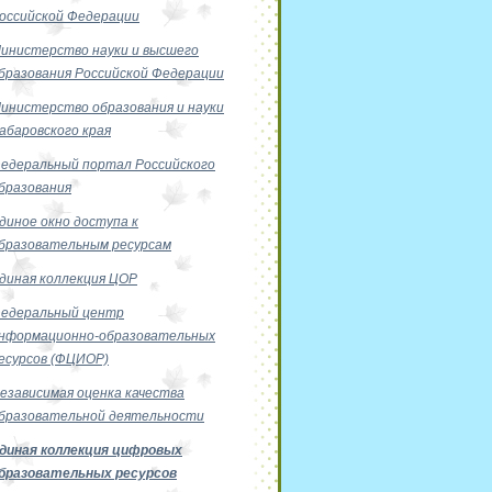
оссийской Федерации
инистерство науки и высшего
бразования Российской Федерации
инистерство образования и науки
абаровского края
едеральный портал Российского
бразования
диное окно доступа к
бразовательным ресурсам
диная коллекция ЦОР
едеральный центр
нформационно-образовательных
есурсов (ФЦИОР)
езависимая оценка качества
бразовательной деятельности
диная коллекция цифровых
бразовательных ресурсов