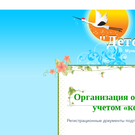
"Дет
"Дет
Муни
Организация о
учетом «к
Регистрационные документы под