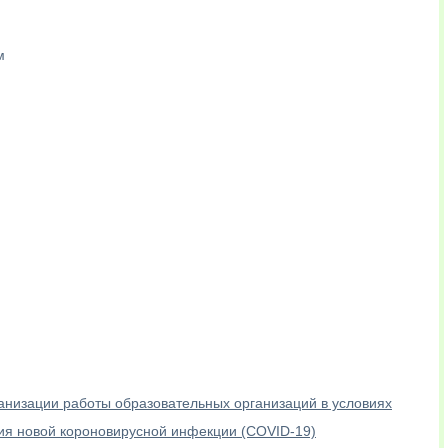
м
зации работы образовательных организаций в условиях
ия новой короновирусной инфекции (COVID-19)