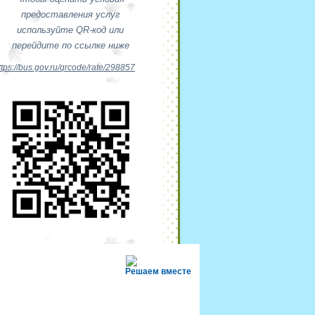
предоставления услуг
используйте QR-код или
перейдите по ссылке ниже
ttps://bus.gov.ru/qrcode/rate/298857
Решаем вместе