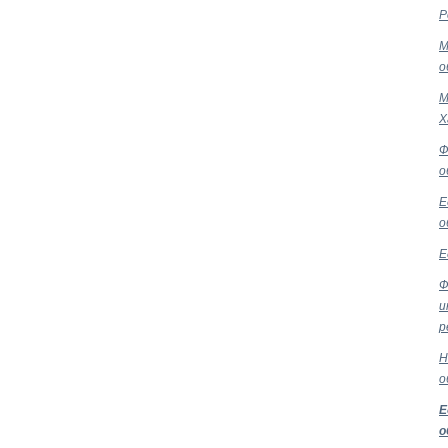
Р
М
о
М
Х
Ф
о
Е
о
Е
Ф
и
р
Н
о
Е
о